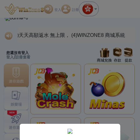
登入
註冊
 (3)天天高額返水 無上限， (4)WINZONE8 商城系統
您還沒有登入
登入/註冊查看
商城兌換
存款
提款
迷你遊戲
娛樂場
迷你遊戲